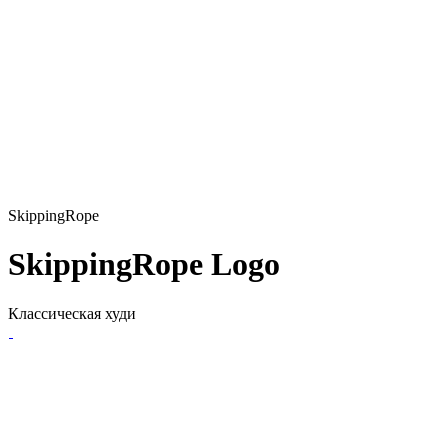
SkippingRope
SkippingRope Logo
Классическая худи