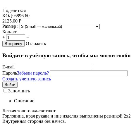
Поделиться
КОД:
6896.60
2125.00
Р
Размер :
Кол-во:
+
−
Отложить
В корзину
Войдите в учётную запись, чтобы мы могли сообщ
E-mail
Пароль
Забыли пароль?
Создать учетную запись
Войти
Запомнить
Описание
Легкая толстовка-свитшот.
Горловина, края рукава и низ изделия выполнены резинкой 2х2
Внутренняя сторона без начёса.