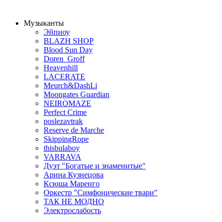
Музыканты
Эйпиоу
BLAZH SHOP
Blood Sun Day
Doren_Groff
Heavenhill
LACERATE
Meurch&DashLi
Moongates Guardian
NEIROMAZE
Perfect Crime
poslezavtrak
Reserve de Marche
SkippingRope
thisbulaboy
VARRAVA
Дуэт "Богатые и знаменитые"
Арина Кузнецова
Ксюша Маренго
Оркестр "Симфонические твари"
ТАК НЕ МОДНО
Электрослабость