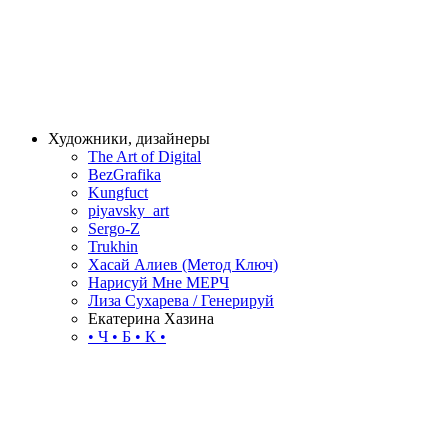
Художники, дизайнеры
The Art of Digital
BezGrafika
Kungfuct
piyavsky_art
Sergo-Z
Trukhin
Хасай Алиев (Метод Ключ)
Нарисуй Мне МЕРЧ
Лиза Сухарева / Генерируй
Екатерина Хазина
• Ч • Б • К •