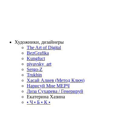
Художники, дизайнеры
The Art of Digital
BezGrafika
Kungfuct
piyavsky_art
Sergo-Z
Trukhin
Хасай Алиев (Метод Ключ)
Нарисуй Мне МЕРЧ
Лиза Сухарева / Генерируй
Екатерина Хазина
• Ч • Б • К •