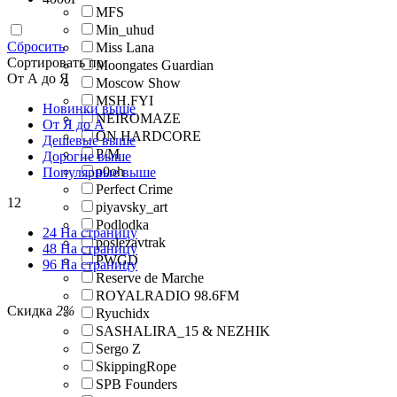
MFS
Min_uhud
Сбросить
Miss Lana
Сортировать по:
Moongates Guardian
От А до Я
Moscow Show
MSH.FYI
Новинки выше
NEIROMAZE
От Я до А
ON HARDCORE
Дешевые выше
P/M
Дорогие выше
p0oh
Популярные выше
Perfect Crime
12
piyavsky_art
Podlodka
24 На страницу
poslezavtrak
48 На страницу
PWGD
96 На страницу
Reserve de Marche
ROYALRADIO 98.6FM
Скидка
2%
Ryuchidx
SASHALIRA_15 & NEZHIK
Sergo Z
SkippingRope
SPB Founders