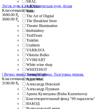
SRAL
Легок путь в ад. Классическая худи, белая
StikNike
Классическая худи
Testo
3690.00
Р
The Art of Digital
3600.00
Р
The Breakfast Store
Theatre Illumination
thisbulaboy
TrollTeam
Trukhin
Uralitem
VARRAVA
Viktoria Bulko
VVIM/ART
White wine shop
WHITEHOT
! Вечно темно, вечно холодно. Толстовка черная.
Young&Ugly
Классическая толстовка
Адам Мэй
3190.00
Р
Александр Невский
Александр Пушкин
Арина Кузнецова (Risha Kuznetsova)
Благотворительный фонд "69 параллель"
ВАКОД
Всеволожский мерч