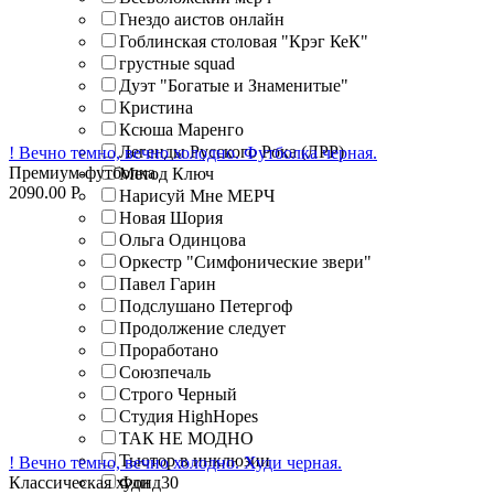
Гнездо аистов онлайн
Гоблинская столовая "Крэг КеК"
грустные squad
Дуэт "Богатые и Знаменитые"
Кристина
Ксюша Маренго
Легенды Русского Рока (ЛРР)
! Вечно темно, вечно холодно. Футболка черная.
Премиум-футболка
Метод Ключ
2090.00
Р
Нарисуй Мне МЕРЧ
Новая Шория
Ольга Одинцова
Оркестр "Симфонические звери"
Павел Гарин
Подслушано Петергоф
Продолжение следует
Проработано
Союзпечаль
Строго Черный
Студия HighHopes
ТАК НЕ МОДНО
Тьютор в инклюзии
! Вечно темно, вечно холодно. Худи черная.
Классическая худи
Фонд30