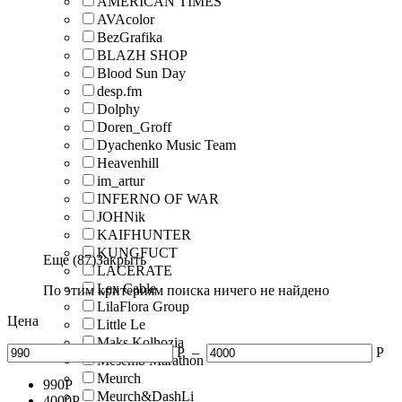
AMERICAN TIMES
AVAcolor
BezGrafika
BLAZH SHOP
Blood Sun Day
desp.fm
Dolphy
Doren_Groff
Dyachenko Music Team
Heavenhill
im_artur
INFERNO OF WAR
JOHNik
KAIFHUNTER
KUNGFUCT
Еще (87)
Закрыть
LACERATE
Lex Cable
По этим критериям поиска ничего не найдено
LilaFlora Group
Цена
Little Le
Maks Kolhozia
Р
–
Р
Mesemb Marathon
Meurch
990
Р
Meurch&DashLi
4000
Р