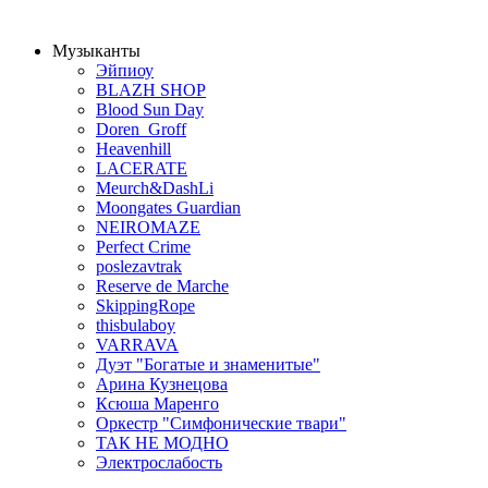
Музыканты
Эйпиоу
BLAZH SHOP
Blood Sun Day
Doren_Groff
Heavenhill
LACERATE
Meurch&DashLi
Moongates Guardian
NEIROMAZE
Perfect Crime
poslezavtrak
Reserve de Marche
SkippingRope
thisbulaboy
VARRAVA
Дуэт "Богатые и знаменитые"
Арина Кузнецова
Ксюша Маренго
Оркестр "Симфонические твари"
ТАК НЕ МОДНО
Электрослабость