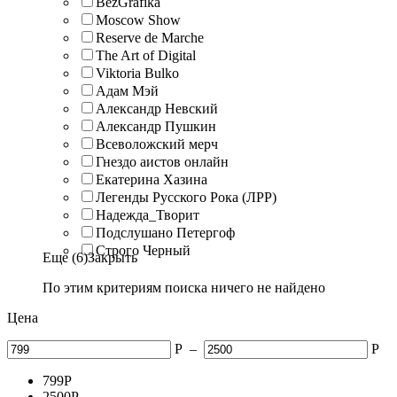
BezGrafika
Moscow Show
Reserve de Marche
The Art of Digital
Viktoria Bulko
Адам Мэй
Александр Невский
Александр Пушкин
Всеволожский мерч
Гнездо аистов онлайн
Екатерина Хазина
Легенды Русского Рока (ЛРР)
Надежда_Творит
Подслушано Петергоф
Строго Черный
Еще (6)
Закрыть
По этим критериям поиска ничего не найдено
Цена
Р
–
Р
799
Р
2500
Р