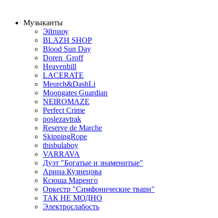
Музыканты
Эйпиоу
BLAZH SHOP
Blood Sun Day
Doren_Groff
Heavenhill
LACERATE
Meurch&DashLi
Moongates Guardian
NEIROMAZE
Perfect Crime
poslezavtrak
Reserve de Marche
SkippingRope
thisbulaboy
VARRAVA
Дуэт "Богатые и знаменитые"
Арина Кузнецова
Ксюша Маренго
Оркестр "Симфонические твари"
ТАК НЕ МОДНО
Электрослабость