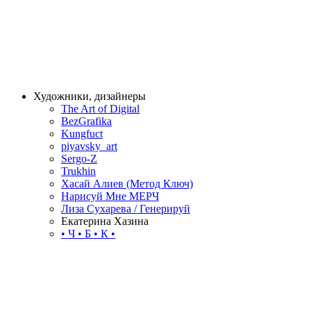
Художники, дизайнеры
The Art of Digital
BezGrafika
Kungfuct
piyavsky_art
Sergo-Z
Trukhin
Хасай Алиев (Метод Ключ)
Нарисуй Мне МЕРЧ
Лиза Сухарева / Генерируй
Екатерина Хазина
• Ч • Б • К •