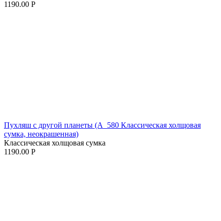
1190.00
Р
Пухляш с другой планеты (A_580 Классическая холщовая
сумка, неокрашенная)
Классическая холщовая сумка
1190.00
Р